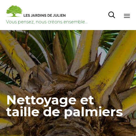

Vous pensez, nous créons ensemble...
Re
au
co
Nettoyage et
taille de palmiers